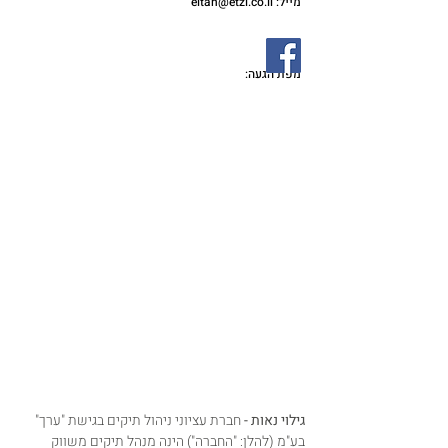
מייל:
eitan@etzi.co.il
מפת הגעה:
גילוי נאות -
חברת עציוני ניהול תיקים בגישת "ערך"
בע"מ (להלן: "החברה") הינה מנהל תיקים משווק